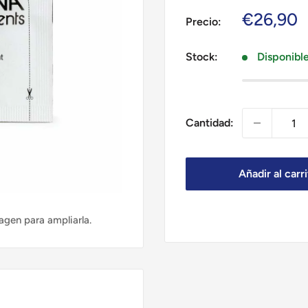
Precio
€26,90
Precio:
de
venta
Stock:
Disponibl
Cantidad:
Añadir al carr
agen para ampliarla.