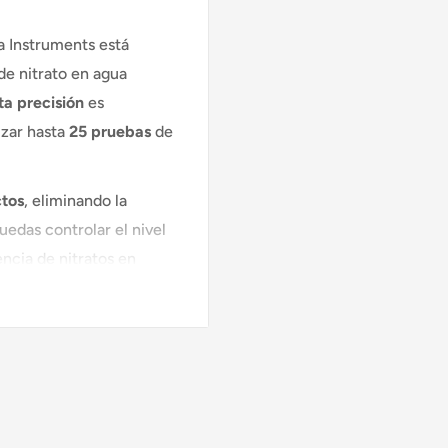
 Instruments está
de nitrato en agua
ta precisión
es
izar hasta
25 pruebas
de
ctos
, eliminando la
uedas controlar el nivel
encia de nitratos en
ganismos marinos, por lo
 mantener un ambiente