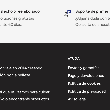
isfecho o reembolsado
Soporte de primer 
 alto.
oluciones gratuitas
¿Alguna duda con t
pción económica y
ante 60 días.
Consulta con nosot
 para obtener resultados
gas y mejora la salud del
AYUDA
Envíos y garantías
o viaje en 2014 creando
ón por la belleza
Pago y devoluciones
Política de cookies
Política de privacidad
l que utilizamos para cuidar
d de tus peces y corales.
Aviso legal
. Solo encontrarás productos
tación.