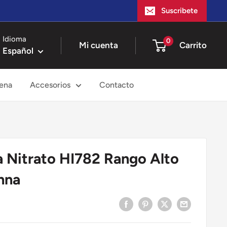
Suscribete
Idioma
0
Mi cuenta
Carrito
Español
ena
Accesorios
Contacto
a Nitrato HI782 Rango Alto
nna