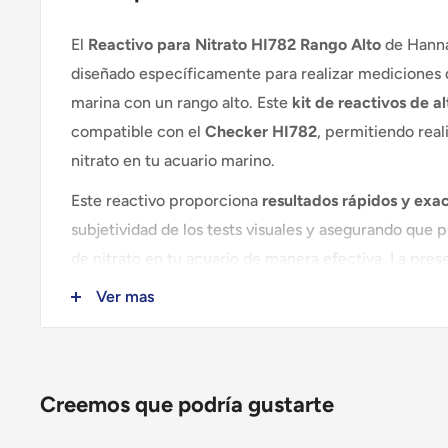
El
Reactivo para Nitrato HI782 Rango Alto
de Hanna
diseñado específicamente para realizar mediciones 
marina con un rango alto. Este
kit de reactivos de al
compatible con el
Checker HI782
, permitiendo real
nitrato en tu acuario marino.
Este reactivo proporciona
resultados rápidos y exa
subjetividad de los tests visuales y asegurando que p
de nitrato en tu acuario de manera efectiva. La pres
exceso puede ser perjudicial para la salud de los or
Ver mas
que contar con un control preciso es esencial para
acuático saludable.
Creemos que podría gustarte
Características principales: