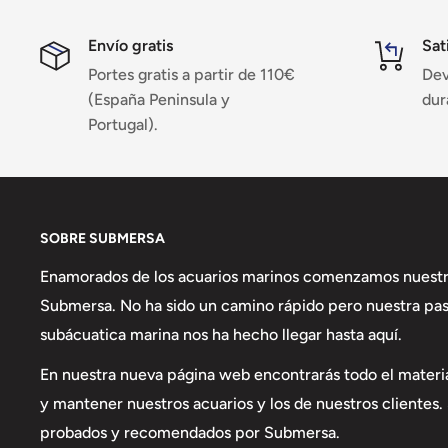
✅
Compatible con el Checker HI782
de Hanna.
Envío gratis
Sat
✅
Alta precisión
en la medición de nitrato con rango
Portes gratis a partir de 110€
Dev
✅
25 pruebas por kit
, lo que lo convierte en una o
(España Peninsula y
dur
eficiente.
Portugal).
✅
Fácil de usar
: Solo añade la muestra y el reactivo
precisos.
✅
Control de nitratos
: Previene el crecimiento de al
acuario.
SOBRE SUBMERSA
Enamorados de los acuarios marinos comenzamos nuestr
Submersa. No ha sido un camino rápido pero nuestra pasi
Beneficios del Reactivo HI782:
subácuatica marina nos ha hecho llegar hasta aquí.
🔹
Control preciso de nitratos
en acuarios marinos.
En nuestra nueva página web encontrarás todo el materia
🔹
Evita niveles elevados
que pueden afectar la salu
y mantener nuestros acuarios y los de nuestros clientes
🔹
Rápido y sencillo de usar
, sin errores de interpre
probados y recomendados por Submersa.