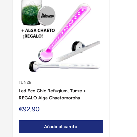
TUNZE
Led Eco Chic Refugium, Tunze +
REGALO Alga Chaetomorpha
Precio
€92,90
de
venta
Añadir al carrito