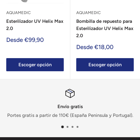
AQUAMEDIC
AQUAMEDIC
Esterilizador UV Helix Max
Bombilla de repuesto para
2.0
Esterilizador UV Helix Max
2.0
Precio
Desde €99,90
de
Precio
Desde €18,00
venta
de
venta
Escoger opción
Escoger opción
Envío gratis
Portes gratis a partir de 110€ (España Peninsula y Portugal).