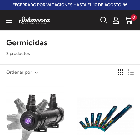
Ir
🌴CERRADO POR VACACIONES HASTA EL 10 DE AGOSTO. 🪸
directamente
0
Submersa
al
contenido
Germicidas
2 productos
Ordenar por