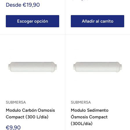
de
Precio
Desde €19,90
venta
de
venta
Escoger opción
Añadir al carrito
SUBMERSA
SUBMERSA
Modulo Carbón Osmosis
Modulo Sedimento
Compact (300 L/día)
Ósmosis Compact
(300L/día)
Precio
€9,90