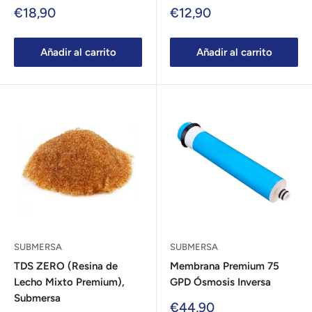
Precio
Precio
€18,90
€12,90
de
de
venta
venta
Añadir al carrito
Añadir al carrito
SUBMERSA
SUBMERSA
TDS ZERO (Resina de
Membrana Premium 75
Lecho Mixto Premium),
GPD Ósmosis Inversa
Submersa
Precio
€44,90