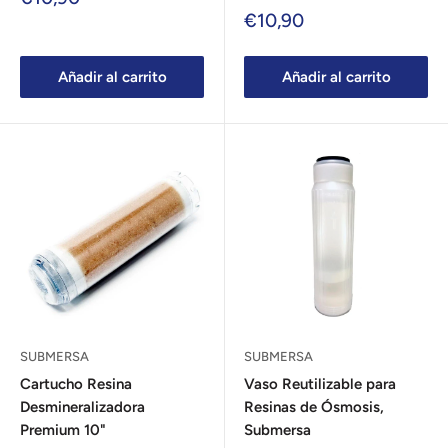
de
Precio
€10,90
venta
de
venta
Añadir al carrito
Añadir al carrito
SUBMERSA
SUBMERSA
Cartucho Resina
Vaso Reutilizable para
Desmineralizadora
Resinas de Ósmosis,
Premium 10"
Submersa