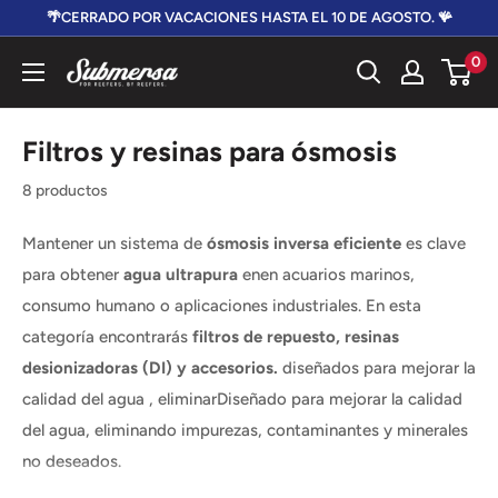
Ir
🌴CERRADO POR VACACIONES HASTA EL 10 DE AGOSTO. 🪸
directamente
0
Submersa
al
contenido
Filtros y resinas para ósmosis
8 productos
Mantener un sistema de
ósmosis inversa eficiente
es clave
para obtener
agua ultrapura
en
en acuarios marinos,
consumo humano o aplicaciones industriales. En esta
categoría encontrarás
filtros de repuesto, resinas
desionizadoras (DI) y accesorios.
diseñados
para
mejorar
la
calidad
del
agua
,
eliminar
Diseñado para mejorar la calidad
del agua, eliminando impurezas, contaminantes y minerales
no deseados.