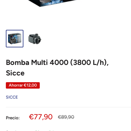
Bomba Multi 4000 (3800 L/h),
Sicce
Ahorrar
€12,00
SICCE
Precio
€77,90
Precio
€89,90
Precio:
habitual
de