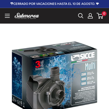
Ir
🌴CERRADO POR VACACIONES HASTA EL 10 DE AGOSTO. 🪸
directamente
0
Submersa
al
contenido