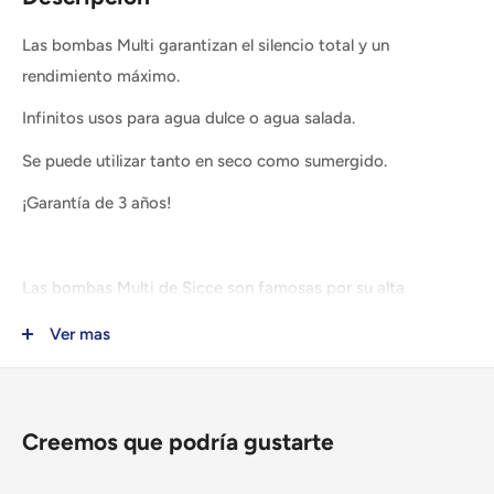
Las bombas Multi garantizan el silencio total y un
rendimiento máximo.
Infinitos usos para agua dulce o agua salada.
Se puede utilizar tanto en seco como sumergido.
¡Garantía de 3 años!
Las bombas Multi de Sicce son famosas por su alta
potencia acompañada de un silencio máximo.
Ver mas
Tienen una infinidad de usos en agua dulce y salada.
También se puede utilizar en seco y en sumergido.
Tienen una manilla para hacerlas más fácil de transportar y
Creemos que podría gustarte
de instalar.