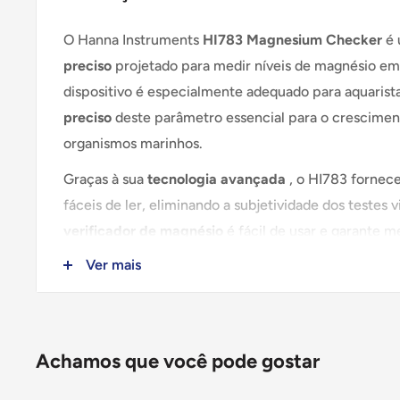
O Hanna Instruments
HI783 Magnesium Checker
é
preciso
projetado para medir níveis de magnésio em
dispositivo é especialmente adequado para aquaris
preciso
deste parâmetro essencial para o cresciment
organismos marinhos.
Graças à sua
tecnologia avançada
, o HI783 fornece
fáceis de ler, eliminando a subjetividade dos testes vi
verificador de magnésio
é fácil de usar e garante m
vezes, bastando adicionar a amostra e o reagente.
Ver mais
Principais características:
Achamos que você pode gostar
✅
Alta precisão
nas medições de magnésio.