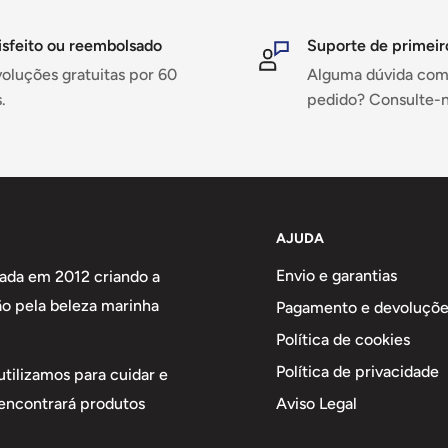
sa ou no trabalho.
r o reagente e obter a
isfeito ou reembolsado
Suporte de primeir
oluções gratuitas por 60
Alguma dúvida com
s alguns minutos.
.
pedido? Consulte-n
dos níveis de magnésio
s.
AJUDA
Envio e garantias
nada em 2012 criando a
hos.
ão pela beleza marinha
Pagamento e devoluçõe
 corais e peixes.
Política de cookies
Política de privacidade
utilizamos para cuidar e
Aviso Legal
 encontrará produtos