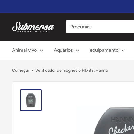
Vá
diretamente
para
Submersa
o
conteúdo
Animal vivo
Aquários
equipamento
Começar
Verificador de magnésio HI783, Hanna