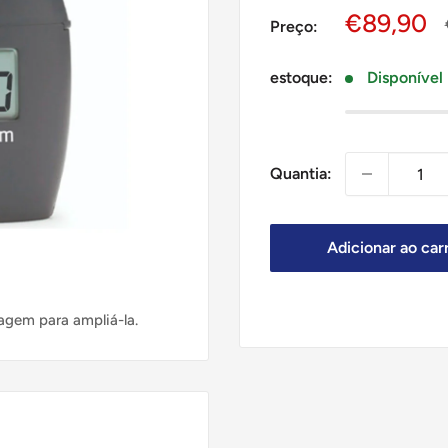
Preço
€89,90
Preço:
de
venda
estoque:
Disponível
Quantia:
Adicionar ao car
agem para ampliá-la.