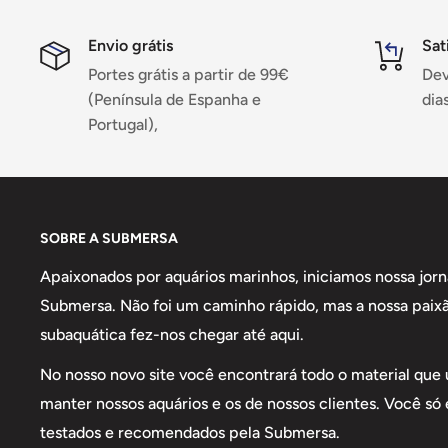
✅
Design compacto e portátil
, ideal para uso em ca
✅
Fácil de usar
: basta adicionar a amostra, adiciona
Envio grátis
Sat
medição.
Portes grátis a partir de 99€
Dev
✅
Resultados rápidos
: Obtenha a medição em apena
(Península de Espanha e
dias
✅
Ideal para aquários marinhos
: Controle preciso 
Portugal),
para a saúde dos corais e outros organismos marinho
Benefícios do Checker HI783:
SOBRE A SUBMERSA
Apaixonados por aquários marinhos, iniciamos nossa jor
🔹
Medição precisa de magnésio
em aquários marin
Submersa. Não foi um caminho rápido, mas a nossa paix
🔹
Evite desequilíbrios
que podem afetar a saúde dos
subaquática fez-nos chegar até aqui.
🔹
Fácil de transportar e usar
em qualquer lugar.
🔹
Ideal para aquaristas avançados e profissionais.
No nosso novo site você encontrará todo o material que 
manter nossos aquários e os de nossos clientes. Você só
testados e recomendados pela Submersa.