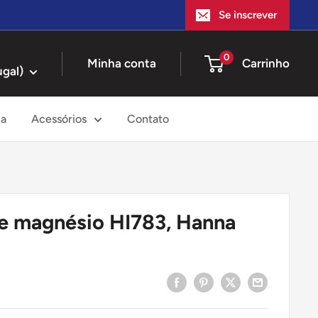
Se inscrever
0
Minha conta
Carrinho
ugal)
ia
Acessórios
Contato
de magnésio HI783, Hanna