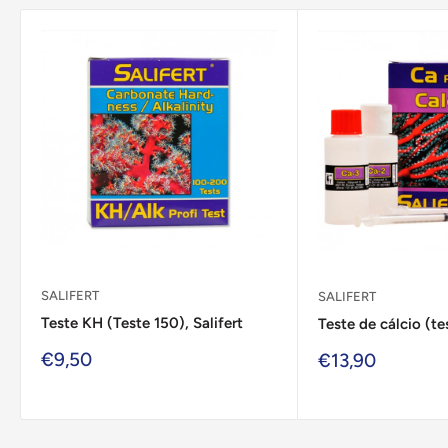
SALIFERT
SALIFERT
Teste KH (Teste 150), Salifert
Teste de cálcio (te
Preço
€9,50
Preço
€13,90
de
de
venda
venda