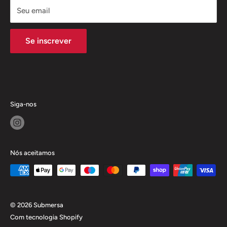
recomendados pela Submersa.
Seu email
Obrigado por visitar nosso site e estamos felizes em ter
Se inscrever
você aqui!
Siga-nos
Nós aceitamos
© 2026 Submersa
Com tecnologia Shopify