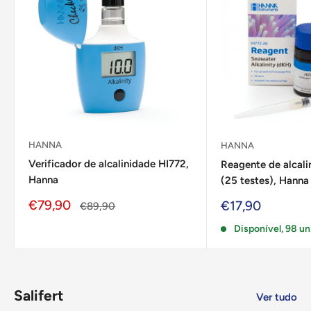
HANNA
HANNA
Verificador de alcalinidade HI772,
Reagente de alcali
Hanna
(25 testes), Hanna
Preço
€79,90
Preço
€17,90
Preço
€89,90
de
regular
de
venda
Disponível, 98 u
venda
Salifert
Ver tudo