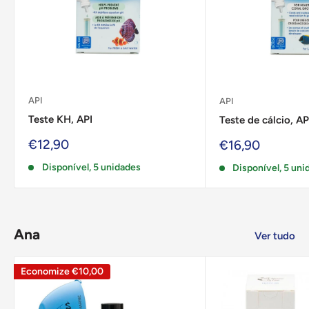
API
API
Teste KH, API
Teste de cálcio, AP
Preço
€12,90
Preço
€16,90
de
de
Disponível, 5 unidades
venda
Disponível, 5 uni
venda
Ana
Ver tudo
Economize
€10,00