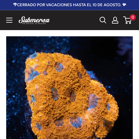
Ir
🌴CERRADO POR VACACIONES HASTA EL 10 DE AGOSTO. 🪸
directamente
0
Submersa
al
contenido