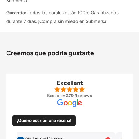
Submersa.
Garantía:
Todos los corales están 100% Garantizados
durante 7 días. ¡Compra sin miedo en Submersa!
Creemos que podría gustarte
Excellent
Based on
279 Reviews
¡Quiero escribir una reseña!
Guilherme Campos
Ped