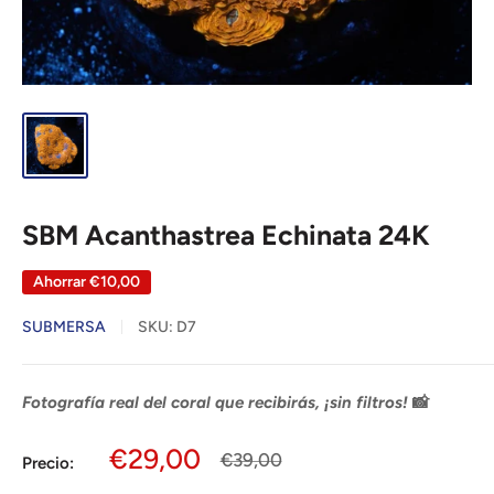
SBM Acanthastrea Echinata 24K
Ahorrar
€10,00
SUBMERSA
SKU:
D7
Fotografía real del coral que recibirás, ¡sin filtros!
📸
Precio
€29,00
Precio
€39,00
Precio:
habitual
de