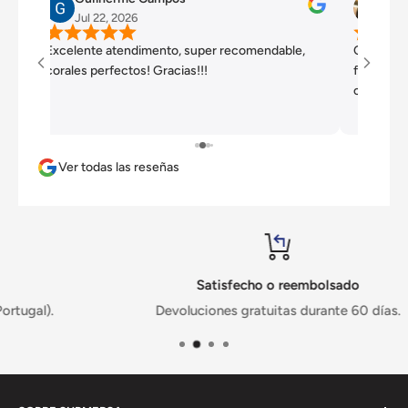
Jul 22, 2026
Jul 
Excelente atendimento, super recomendable,
Comprei p
corales perfectos! Gracias!!!
feliz . Tu
o enviou 
melhor do
Vou ficar
Ver todas las reseñas
Satisfecho o reembolsado
Devoluciones gratuitas durante 60 días.