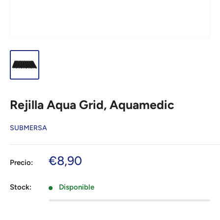
Rejilla Aqua Grid, Aquamedic
SUBMERSA
Precio
€8,90
Precio:
de
venta
Stock:
Disponible