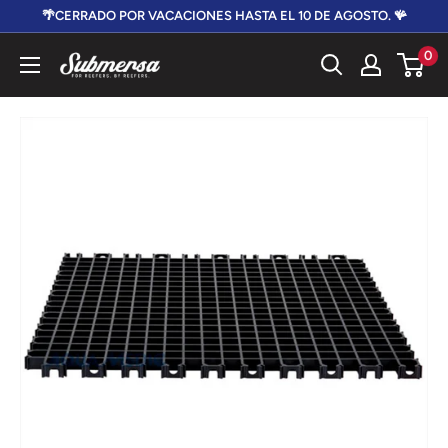
Ir
🌴CERRADO POR VACACIONES HASTA EL 10 DE AGOSTO. 🪸
directamente
0
Submersa
al
contenido