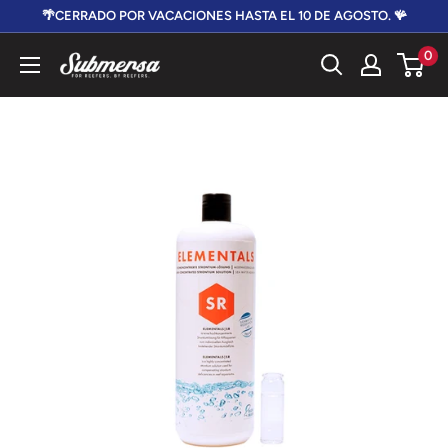
Ir
🌴CERRADO POR VACACIONES HASTA EL 10 DE AGOSTO. 🪸
directamente
0
Submersa
al
contenido