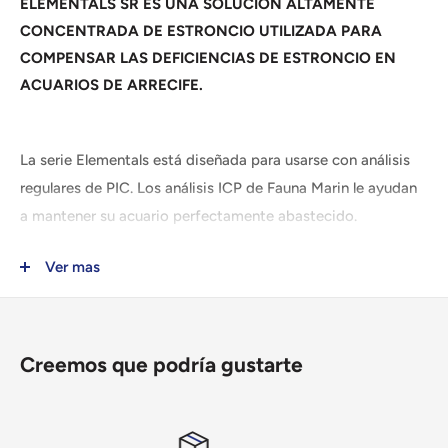
ELEMENTALS SR ES UNA SOLUCIÓN ALTAMENTE
CONCENTRADA DE ESTRONCIO UTILIZADA PARA
COMPENSAR LAS DEFICIENCIAS DE ESTRONCIO EN
ACUARIOS DE ARRECIFE.
La serie Elementals está diseñada para usarse con análisis
regulares de PIC. Los análisis ICP de Fauna Marin le ayudan
a mantener su acuario perfectamente abastecido.
Además
de los valores medidos
,
los análisis ICP de Fauna
Ver mas
Marin le proporcionan todas las recomendaciones de
dosificación necesarias. Además de las sales de
los
macroelementos
calcio, magnesio y dureza de
Creemos que podría gustarte
carbonatos, también ofrecemos una serie de elementos
cuya función es esencial en los acuarios de agua
salada
.
A
diferencia de
los oligoelementos
como el hierro, el zinc o