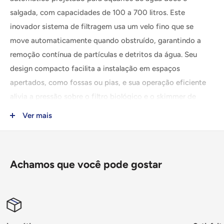
salgada, com capacidades de 100 a 700 litros. Este
inovador sistema de filtragem usa um velo fino que se
move automaticamente quando obstruído, garantindo a
remoção contínua de partículas e detritos da água. Seu
design compacto facilita a instalação em espaços
apertados, como fossas ou pias, e sua operação eficiente
alivia a pressão sobre o filtro biológico e o skimmer de
proteínas, resultando em água cristalina e peixes saudáveis.
Ver mais
Características técnicas:
Capacidade do aquário:
100 - 700 litros
Achamos que você pode gostar
Vazão máxima:
até 2000 litros por hora
Dimensões:
30 x 22 x 52 cm
Material do filtro:
Velo fino de alta eficiência
Instalação:
Design compacto adequado para pias e