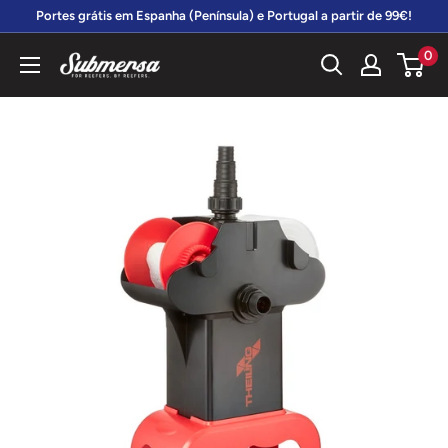
Vá
Portes grátis em Espanha (Península) e Portugal a partir de 99€!
diretamente
0
Submersa
para
o
conteúdo