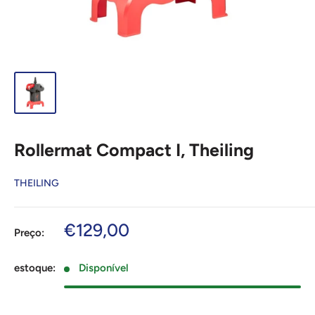
Rollermat Compact I, Theiling
THEILING
Preço
€129,00
Preço:
de
venda
estoque:
Disponível