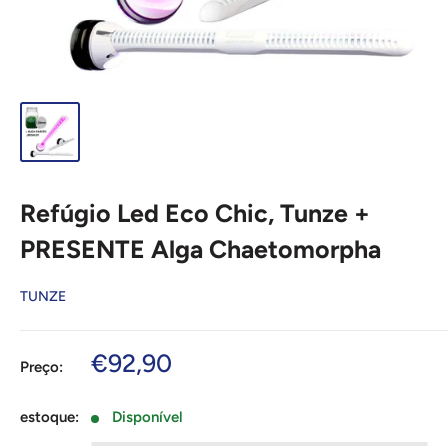
Refúgio Led Eco Chic, Tunze +
PRESENTE Alga Chaetomorpha
TUNZE
Preço
€92,90
Preço:
de
venda
estoque:
Disponível