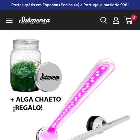
Vá
Portes grátis em Espanha (Península) e Portugal a partir de 99€!
diretamente
0
Submersa
para
o
conteúdo