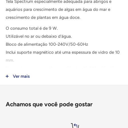
Tela Spectrum especialmente adequada para abrigos e
aquários para crescimento de algas em água do mar e
crescimento de plantas em água doce.
O consumo total é de 9 W.
Utilizável no ar ou debaixo d'água.
Bloco de alimentação 100-240V/50-60Hz
Inclui suporte magnético até uma espessura de vidro de 10
mm.
Dimensões sem porta-lâmpada (C x L x A): 305 x 25 x 13
mm
Ver mais
Cabo 1,5 metros.
Esta lâmpada contém componentes LED integrados. Estes
componentes não podem ser substituídos na lâmpada.
Achamos que você pode gostar