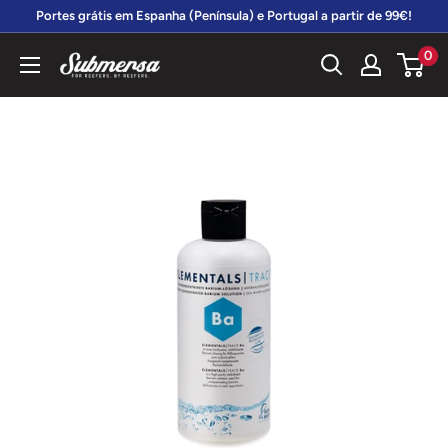
Vá
Portes grátis em Espanha (Península) e Portugal a partir de 99€!
diretamente
0
Submersa
para
o
conteúdo