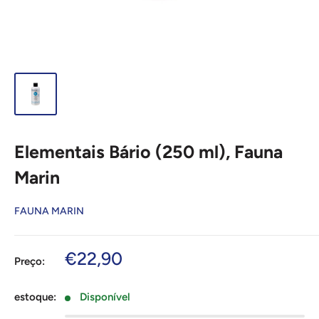
Elementais Bário (250 ml), Fauna
Marin
FAUNA MARIN
Preço
€22,90
Preço:
de
venda
estoque:
Disponível