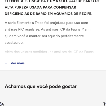
ELEMENTALS TRACE BA É UMA SOLUÇÃO DE BÁRIO DE
ALTA PUREZA USADA PARA COMPENSAR
DEFICIÊNCIAS DE BÁRIO EM AQUÁRIOS DE RECIFE.
A série Elementals Trace foi projetada para uso com
análises PIC regulares. As análises ICP da Fauna Marin
ajudam você a manter seu aquário perfeitamente
abastecido.
Além
dos valores medidos
,
as análises de ICP da Fauna
Marin fornecem todas as recomendações de dosagem
Ver mais
necessárias. Além dos
sais de
macronutrientes
cálcio,
magnésio e dureza de carbonato, também oferecemos uma
gama de oligoelementos especiais cuja função é essencial
em
aquários
de água salgada
.
Achamos que você pode gostar
Ao contrário de
macroelementos
como cálcio, magnésio ou
potássio
,
os oligoelementos são encontrados na água do