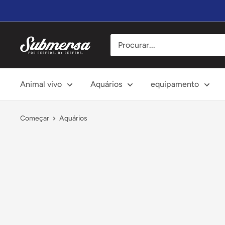
Vá
diretamente
para
Submersa
o
conteúdo
Animal vivo
Aquários
equipamento
Começar
Aquários